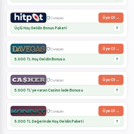
1.500 TL'ye kadar para yatırmana %100 Spor Bahisleri
Bonusu
Üye Ol →
Curaçao
2.500 TL'ye kadar para yatırmana %100 Casino & Canlı
Casino Bonusu
Üçlü Hoş Geldin Bonus Paketi
?
3.000 TL'ye varan %200 Para Yatırma Bonusu + 50 Free Spin
2.000 TL'ye varan %100 Para Yatırma Bonusu + 50 Free Spin
Üye Ol →
Curaçao
1.000 TL Bedava Bahis
5.000 TL Hoş Geldin Bonusu
?
İlk Para Yatırma 150 Free Spin
İkinci Para Yatırma 150 Free Spin
Üye Ol →
Curaçao
5.000 TL'ye varan Casino İade Bonusu
?
1.000 TL Risksiz Bahis
Üye Ol →
Curaçao
5.000 TL Değerinde Hoş Geldin Paketi
?
%100 Para Yatırma Bonusu (5.000 TL'ye kadar)