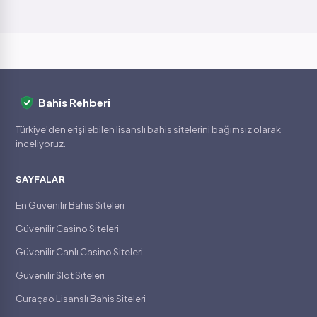
Bahis Rehberi
Türkiye'den erişilebilen lisanslı bahis sitelerini bağımsız olarak
inceliyoruz.
SAYFALAR
En Güvenilir Bahis Siteleri
Güvenilir Casino Siteleri
Güvenilir Canlı Casino Siteleri
Güvenilir Slot Siteleri
Curaçao Lisanslı Bahis Siteleri