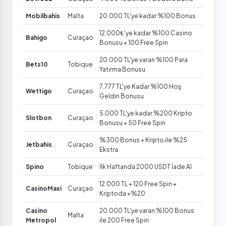
Mobilbahis
Malta
20.000 TL'ye kadar %100 Bonus
12.000₺'ye kadar %100 Casino
Bahigo
Curaçao
Bonusu + 100 Free Spin
20.000 TL'ye varan %100 Para
Bets10
Tobique
Yatırma Bonusu
7.777 TL'ye Kadar %100 Hoş
Wettigo
Curaçao
Geldin Bonusu
5.000 TL'ye kadar %200 Kripto
Slotbon
Curaçao
Bonusu + 50 Free Spin
%300 Bonus + Kripto ile %25
Jetbahis
Curaçao
Ekstra
Spino
Tobique
İlk Haftanda 2000 USDT İade Al
12.000 TL + 120 Free Spin +
CasinoMaxi
Curaçao
Kriptoda +%20
Casino
20.000 TL'ye varan %100 Bonus
Malta
Metropol
ile 200 Free Spin